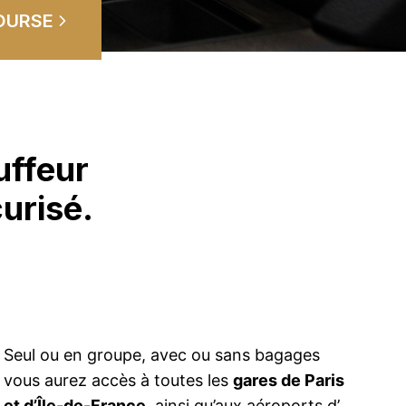
OURSE
uffeur
urisé.
Seul ou en groupe, avec ou sans bagages
vous aurez accès à toutes les
gares de Paris
et d’Île-de-France
, ainsi qu’aux aéroports d’