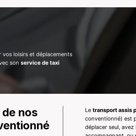
 vos loisirs et déplacements
avec son
service de taxi
 de nos
Le
transport assis 
conventionné) est p
nventionné
déplacer seul, avez 
accompagnant, ou si