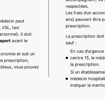
respectées.
Les frais d’un acco
ans) peuvent être pr
 médecin peut
prescription.
 VSL, taxi
sonnel). Il doit
La prescription doit
nsport
avant le
sauf :
En cas d’urgence 
tonomie et suit un
centre 15, le méd
a prescription,
la prescription.
coûteux, vous pouvez
Si un établisseme
médecin hospitalie
indiquer la menti