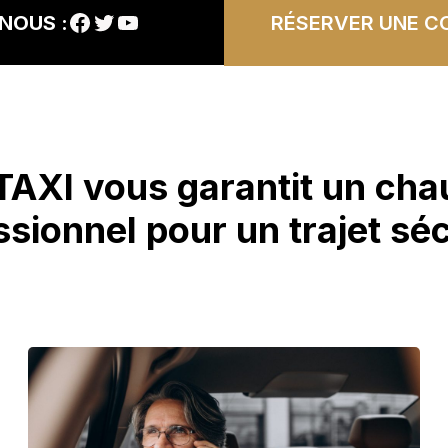
Facebook
Twitter
YouTube
NOUS :
RÉSERVER UNE C
AXI vous garantit un cha
ssionnel pour un trajet séc